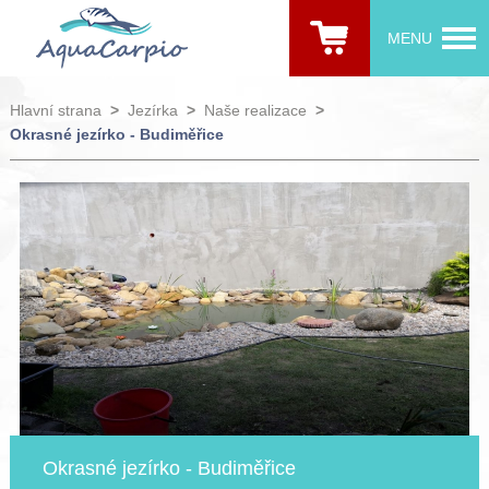
MENU
Hlavní strana
>
Jezírka
>
Naše realizace
>
Okrasné jezírko - Budiměřice
Okrasné jezírko - Budiměřice