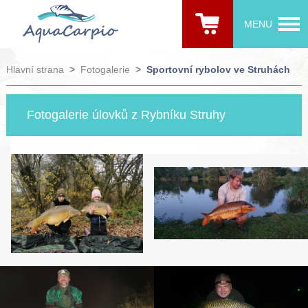
MENU
Hlavní strana
>
Fotogalerie
>
Sportovní rybolov ve Struhách
Fotogalerie úlovků z Rybníku Struhy