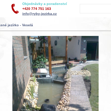
Objednávky a poradenství
+420 774 751 163
info@ryby-jezirka.cz
sné jezírko - Veselá