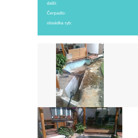
další:
Čerpadlo:
obsádka ryb: