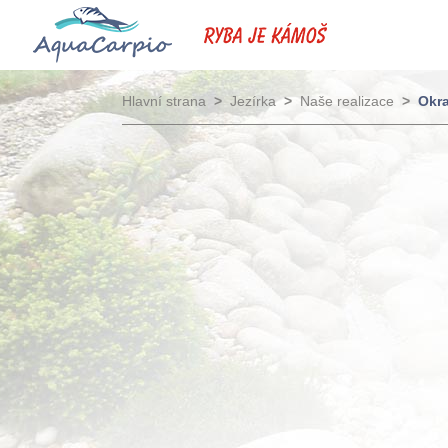
Hlavní strana
>
Jezírka
>
Naše realizace
>
Okra