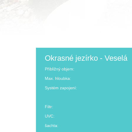
Okrasné jezírko - Veselá
Přibližný objem:
Max. hloubka:
Systém zapojení:
Filtr:
UVC:
šachta: