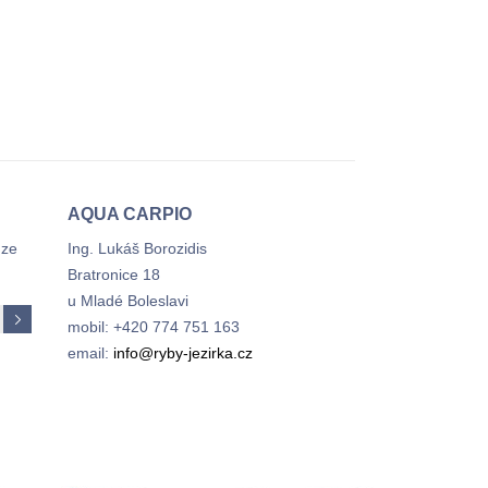
AQUA CARPIO
 ze
Ing. Lukáš Borozidis
Bratronice 18
u Mladé Boleslavi
mobil: +420 774 751 163
email:
info@ryby-jezirka.cz