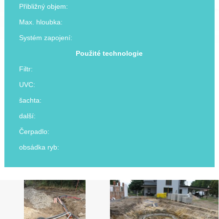
Přibližný objem:
Max. hloubka:
Systém zapojení:
Použité technologie
Filtr:
UVC:
šachta:
další:
Čerpadlo:
obsádka ryb: