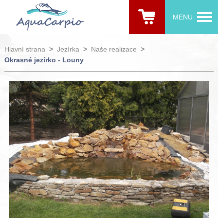
MENU
Hlavní strana
>
Jezírka
>
Naše realizace
>
Okrasné jezírko - Louny