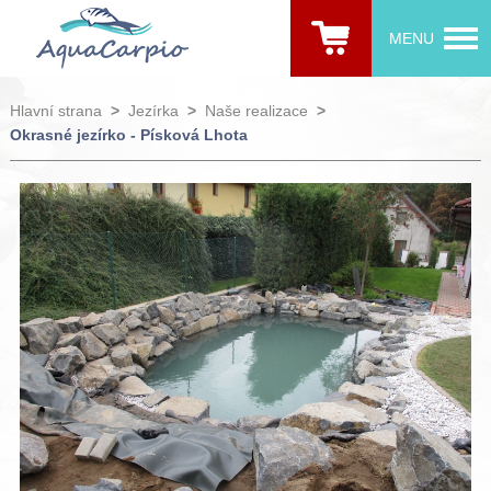
MENU
Hlavní strana
>
Jezírka
>
Naše realizace
>
Okrasné jezírko - Písková Lhota