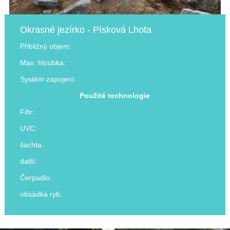
Okrasné jezírko - Písková Lhota
Přibližný objem:
Max. hloubka:
Systém zapojení:
Použité technologie
Filtr:
UVC:
šachta:
další:
Čerpadlo:
obsádka ryb: