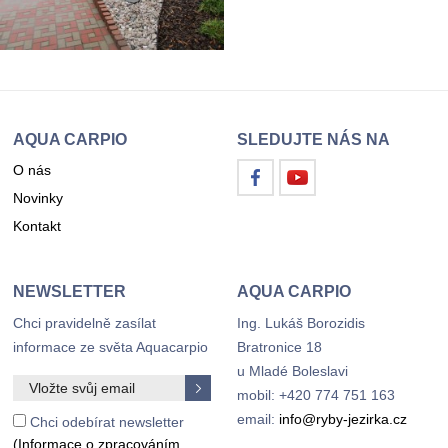
AQUA CARPIO
SLEDUJTE NÁS NA
O nás
Novinky
Kontakt
NEWSLETTER
AQUA CARPIO
Chci pravidelně zasílat
Ing. Lukáš Borozidis
informace ze světa Aquacarpio
Bratronice 18
u Mladé Boleslavi
mobil: +420 774 751 163
email:
info@ryby-jezirka.cz
Chci odebírat newsletter
(Informace o zpracováním